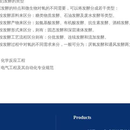
段]发酵的类型
酵的特点和微生物对氧的不同需要，可以将发酵分成若干类型：
发酵原料来区分：糖类物质发酵、石油发酵及废水发酵等类型。
发酵产物来区分：如氨基酸发酵、有机酸发酵、抗生素发酵、酒精发酵
发酵形式来区分，则有：固态发酵和深层液体发酵。
发酵工艺流程区分则有：分批发酵、连续发酵和流加发酵。
发酵过程中对氧的不同需求来分，一般可分为：厌氧发酵和通风发酵两
：
化学反应工程
：
电气工程及其自动化专业规范
Products