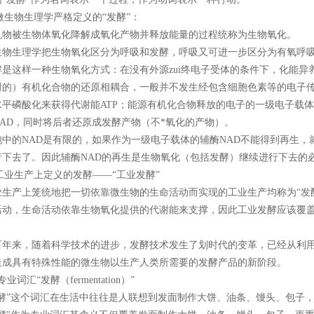
微生物生理学严格定义的“发酵”：
被生物体氧化降解成氧化产物并释放能量的过程统称为生物氧化。
生理学把生物氧化区分为呼吸和发酵，呼吸又可进一步区分为有氧呼吸
这样一种生物氧化方式：在没有外源zui终电子受体的条件下，化能异
谢的）有机化合物的还原相耦合，一般并不发生经包含细胞色素等的电子
水平磷酸化来获得代谢能ATP；能源有机化合物释放的电子的一级电子载体
NAD，同时将后者还原成发酵产物（不*氧化的产物）。
的NAD是有限的，如果作为一级电子载体的辅酶NAD不能得到再生，
行下去了。因此辅酶NAD的再生是生物氧化（包括发酵）继续进行下去的
工业生产上定义的发酵——“工业发酵”
产上笼统地把一切依靠微生物的生命活动而实现的工业生产均称为“发酵
活动，生命活动依靠生物氧化提供的代谢能来支撑，因此工业发酵应该覆
来，随着科学技术的进步，发酵技术发生了划时代的变革，已经从利用
造成具有特殊性能的微生物以生产人类所需要的发酵产品的新阶段。
业词汇“发酵（fermentation）”
”这个词汇在生活中往往是人联想到发面制作大饼、油条、馒头、包子，