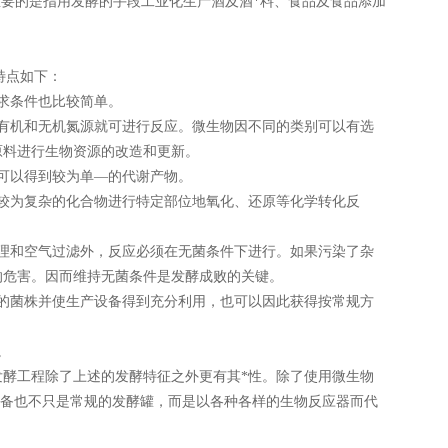
要的是指用发酵的手段工业化生产酒及酒*料、食品及食品添加
特点如下：
求条件也比较简单。
有机和无机氮源就可进行反应。微生物因不同的类别可以有选
原料进行生物资源的改造和更新。
可以得到较为单—的代谢产物。
较为复杂的化合物进行特定部位地氧化、还原等化学转化反
理和空气过滤外，反应必须在无菌条件下进行。如果污染了杂
的危害。因而维持无菌条件是发酵成败的关键。
的菌株并使生产设备得到充分利用，也可以因此获得按常规方
。
酵工程除了上述的发酵特征之外更有其*性。除了使用微生物
设备也不只是常规的发酵罐，而是以各种各样的生物反应器而代