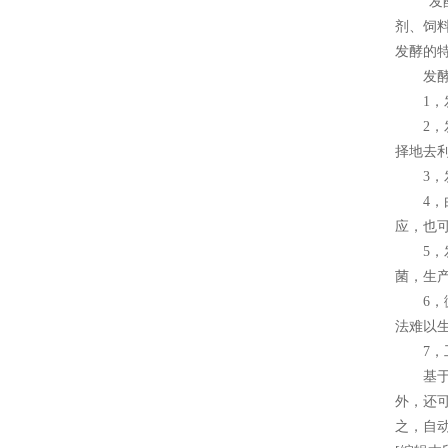
“发酵
剂、饲
发酵的
发酵和
1，发
2，发
择地去
3，发
4，由
应，也
5，发
菌，生
6，微
法难以
7，工
基于以
外，还
之，自