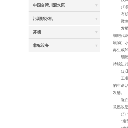
中国台湾川源水泵
(1)
有机物
污泥脱水机
微生物
发酵是
芬顿
细胞代
底物）
非标设备
再生成
细胞中
持续进
(2)
工业生
的生命
发酵。
近百年
意愿改
(3) 专
“发酵