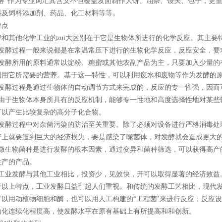
”作为专业词汇其含义不但覆盖发面制作大饼、油条、馒头、包子，更重
料及饲料添加剂、药品、化工材料等等。
特点
其他化学工业的zui大区别在于它是生物体所进行的化学反应。其主要
酵过程一般来说都是在常温常压下进行的生物化学反应，反应安全，要
酵所用的原料通常以淀粉、糖蜜或其他农副产品为主，只要加入少量的
利用它所需要的营养。基于这—特性，可以利用废水和废物等作为发酵的
酵过程是通过生物体的自动调节方式来完成的，反应的专一性强，因而
于生物体本身所具有的反应机制，能够专一性地和高度选择性地对某些
可以产生比较复杂的高分子化合物。
酵过程中对杂菌污染的防治至关重要。除了必须对设备进行严格消毒处
产上就要遭到巨大的经济损失，要是感染了噬菌体，对发酵就会造成更大
生物菌种是进行发酵的根本因素，通过变异和菌种筛选，可以获得高产
生产的产品。
业发酵与其他工业相比，投资少，见效快，开可以取得显著的经济效益
上特点，工业发酵日益引起人们重视。和传统的发酵工艺相比，现代发
可以用动植物细胞和酶，也可以用人工构建的“工程菌’来进行反应；反应
动化连续化程度高，使发酵水平在原有基础上有所提高和和创新。