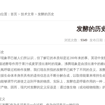
的位置：
首页
>
技术文章
> 发酵的历史
发酵的历
浏览次数：
9349
发布日期
历史
早巳被人们所认识，但了解它的本质却是近200年来的事。英语中发酵一词ferm
它描述酵母作用于果汁或麦芽浸出液时的现象。沸腾现象是由浸出液中的糖
无氧呼吸过程称作发酵。我们现在所指的发酵早已赋予了不同的含义。发
根据生命体本身所具有的遗传信息去不断分解合成，以取得能量来维持生
能够调节代谢使之达到平衡的物质。实际上，发酵也是呼吸作用的一种，只不
谢产物。因而，现代对发酵的定义应该是：通过微生物（或动植物细胞）
定义
发酵”作为名词表示一个过程，作为动词表示一种行动。