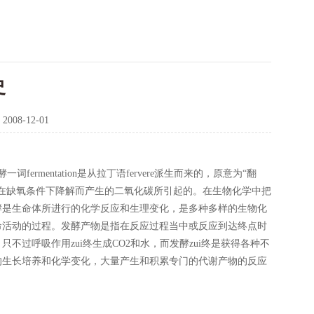
史
：
2008-12-01
entation是从拉丁语fervere派生而来的，原意为“翻
在缺氧条件下降解而产生的二氧化碳所引起的。在生物化学中把
酵是生命体所进行的化学反应和生理变化，是多种多样的生物化
命活动的过程。发酵产物是指在反应过程当中或反应到达终点时
过呼吸作用zui终生成CO2和水，而发酵zui终是获得各种不
的生长培养和化学变化，大量产生和积累专门的代谢产物的反应