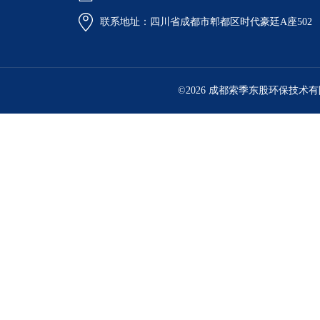
联系地址：四川省成都市郫都区时代豪廷A座502
©2026 成都索季东股环保技术