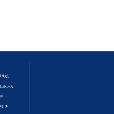
鼓风机
GRB-32
代理
GRB-80中国台湾GSD川源GRB三叶罗茨鼓风机