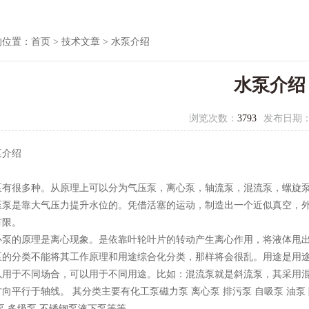
的位置：
首页
>
技术文章
> 水泵介绍
水泵介绍
浏览次数：
3793
发布日期
泵介绍
很多种。从原理上可以分为气压泵，离心泵，轴流泵，混流泵，螺旋泵等
是靠大气压力提升水位的。凭借活塞的运动，制造出一个近似真空，外
有限。
的原理是离心现象。是依靠叶轮叶片的转动产生离心作用，将液体甩出
分类不能将其工作原理和用途综合化分类，那样将会很乱。用途是用途
以用于不同场合，可以用于不同用途。比如：混流泵就是斜流泵，其采用混
向平行于轴线。 其分类主要有化工泵磁力泵 离心泵 排污泵 自吸泵 油泵 隔
泵 多级泵 不锈钢泵液下泵等等