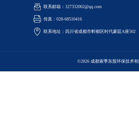
联系邮箱：327332002@qq.com
传真：028-68510416
联系地址：四川省成都市郫都区时代豪廷A座502
©2026 成都索季东股环保技术