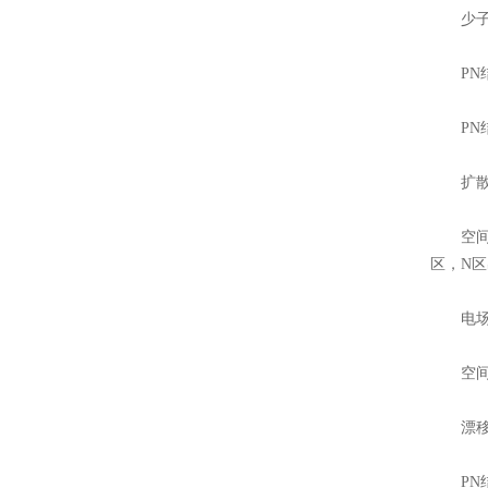
少子的
PN结
PN结
扩散运
空间电
区，N
电场形
空间电
漂移运
PN结