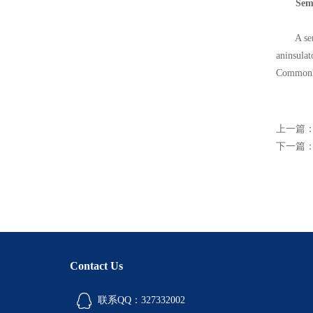
Sem
A semicon
aninsulat
Commonly
上一篇
下一篇
Contact Us
联系QQ：327332002