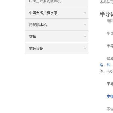
GRB三叶罗茨鼓风机
术界认
中国台湾川源水泵
半导
电阻
污泥脱水机
半导体室
芬顿
半导体
非标设备
锗和硅是
铬
、
铁
体、有
半
本
不含杂