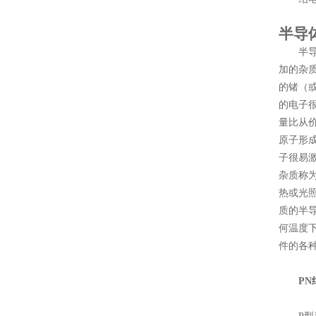
半导
半导体
加的杂
的锗（
的电子
量比从
原子形
子很易
杂质称
热或光
质的半
何温度
件的各
PN