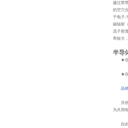
越过禁
的空穴
于电子
磁辐射
流子密
率较大
半导
★在形
★在光
晶
共价键
为共用
自由电