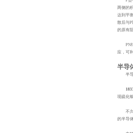
P型半
两侧的
达到平
散后与
的原有
PN结
应，可
半导
半导体
18
现硫化
不久
的半导