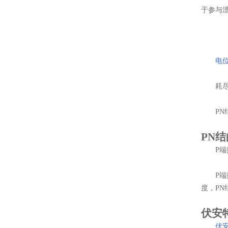
于参与
电
耗尽层
PN结
PN
P端接
P端接
度，P
伏安
伏