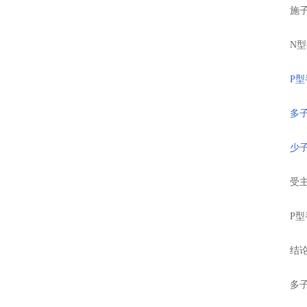
施子原
N型半
P
多
少
受主原
P型半
结论
多子的