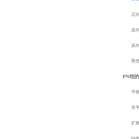
正向特
反向特
反向击
势垒电
P
N
结
平衡少
非平衡
扩散电
结电容