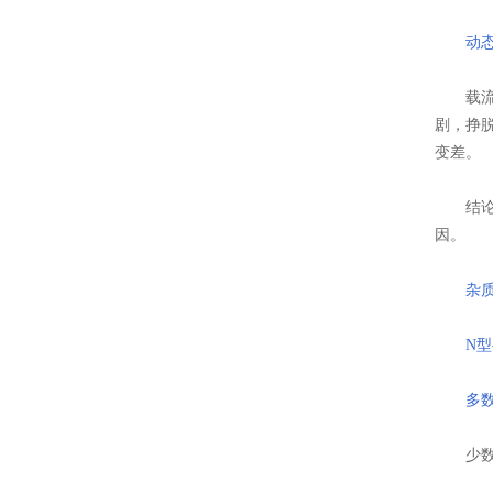
动
载流子
剧，挣
变差。
结论：
因。
杂
N
多
少数载