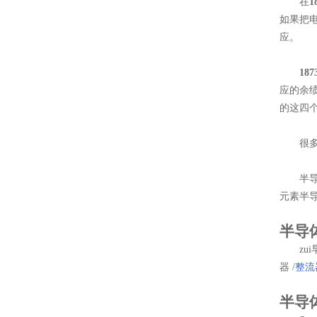
在
如果把
应。
18
应的余绩
的这四
很多人
半导体于
元素半
半导
zui早
器 /
整流
半导