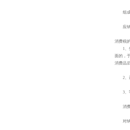
组成计
应纳税
消费税
1、生
面的，
消费品
2、进
3、零
消费
对纳税