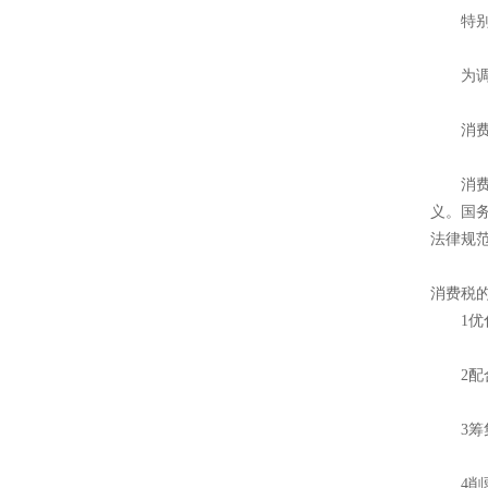
特别
为调节
消费
消费税
义。国务
法律规
消费税
1优化
2配合
3筹集
4削弱