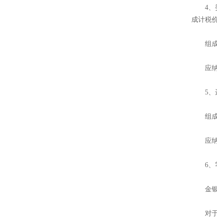
4、委
成计税
组成计
应纳税
5、进
组成计
应纳税
6、零
金银首
对于生