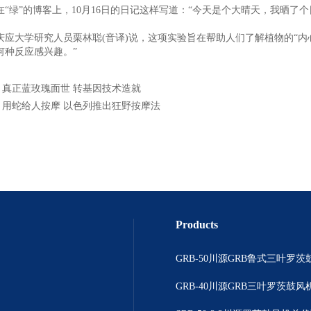
绿”的博客上，10月16日的日记这样写道：“今天是个大晴天，我晒了个
大学研究人员栗林聪(音译)说，这项实验旨在帮助人们了解植物的“内心
何种反应感兴趣。”
：
真正蓝玫瑰面世 转基因技术造就
：
用蛇给人按摩 以色列推出狂野按摩法
Products
GRB-50川源GRB鲁式三叶罗茨
GRB-40川源GRB三叶罗茨鼓风机