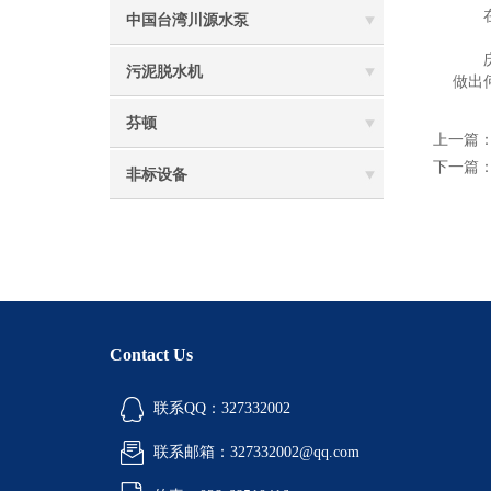
在“
中国台湾川源水泵
庆应
污泥脱水机
做出
芬顿
上一篇
下一篇
非标设备
Contact Us
联系QQ：327332002
联系邮箱：327332002@qq.com