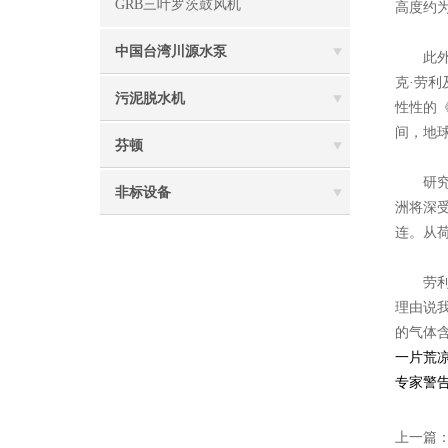
GRB三叶罗茨鼓风机
高度约为
中国台湾川源水泵
此外，
克·劳
污泥脱水机
性性的
间，地
芬顿
研究小
非标设备
洲将深
连。从
劳利教
理由说
的气体
一片荒
专家警告
上一篇