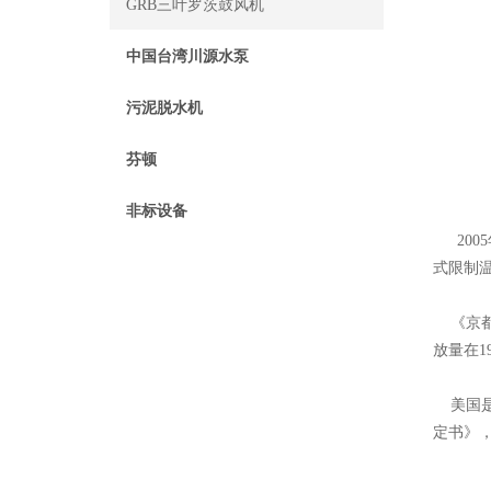
GRB三叶罗茨鼓风机
中国台湾川源水泵
污泥脱水机
芬顿
非标设备
200
式限制
《京都议
放量在1
美国是世
定书》