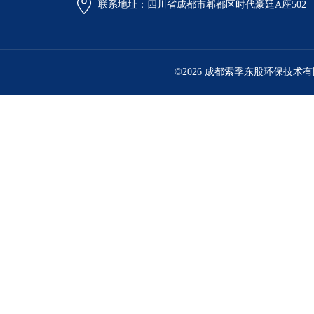
联系地址：四川省成都市郫都区时代豪廷A座502
©2026 成都索季东股环保技术