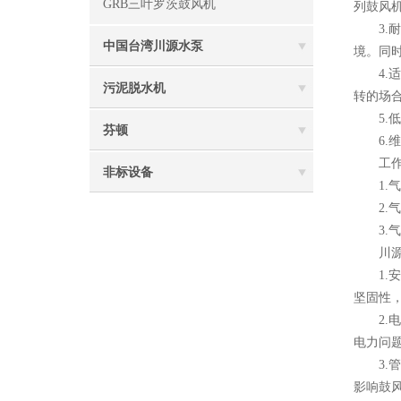
GRB三叶罗茨鼓风机
列鼓风
3.耐
中国台湾川源水泵
境。同
4.适
污泥脱水机
转的场
5.低
芬顿
6.维
工作
非标设备
1.气
2.气
3.气
川源罗
1.安
坚固性
2.电
电力问
3.管
影响鼓