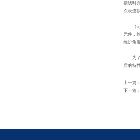
接线时
次表连
（6）
元件，
维护角
为了提
质的特
上一篇
下一篇