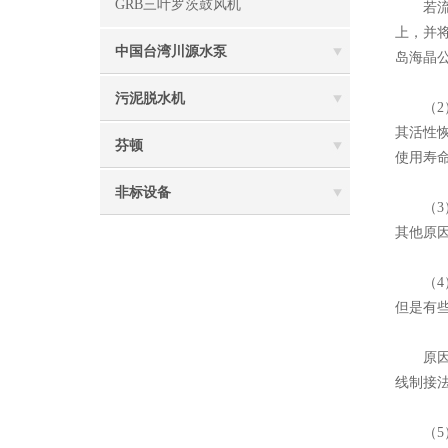
GRB三叶罗茨鼓风机
若流速
上，并
中国台湾川源水泵
岛海晶
污泥脱水机
（2）
其活性
芬顿
使用寿
非标设备
（3）
其他原
（4）
但是有些
原因是由
线制接
（5）