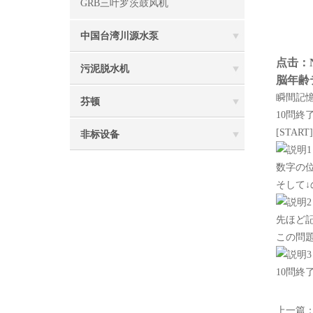
GRB三叶罗茨鼓风机
中国台湾川源水泵
点击：
污泥脱水机
脳年齢
瞬間記
芬顿
10問
[STA
非标设备
数字の
そして
先ほど
この問題
10問終
上一篇