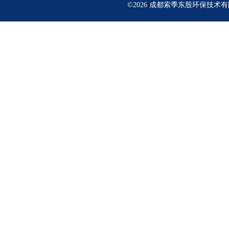
©2026 成都索季东股环保技术