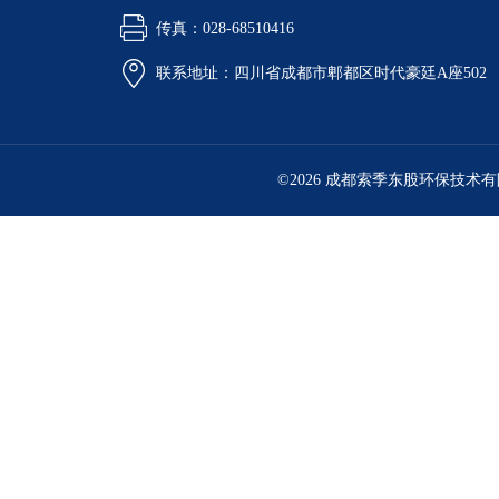
传真：028-68510416
联系地址：四川省成都市郫都区时代豪廷A座502
©2026 成都索季东股环保技术