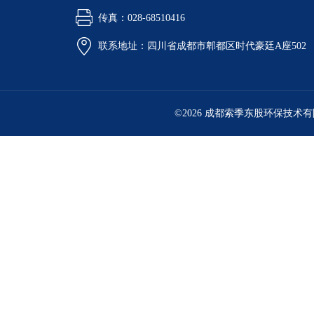
传真：028-68510416
联系地址：四川省成都市郫都区时代豪廷A座502
©2026 成都索季东股环保技术