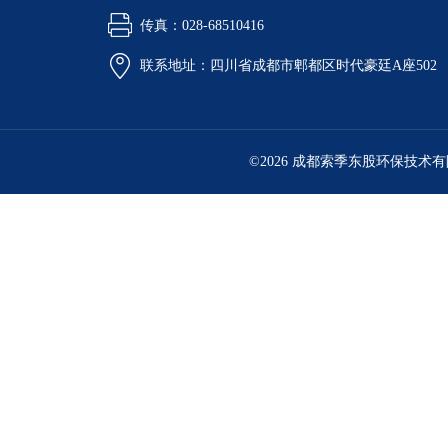
传真：028-68510416
联系地址：四川省成都市郫都区时代豪廷A座502
©2026 成都索季东股环保技术