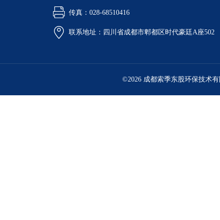
传真：028-68510416
联系地址：四川省成都市郫都区时代豪廷A座502
©2026 成都索季东股环保技术