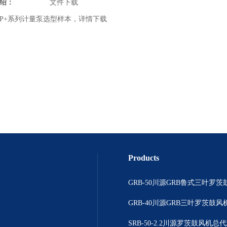
绍：
文件下载
P+系列计量泵选型样本，详情下载
Products
GRB-50川源GRB鲁式三叶罗茨
GRB-40川源GRB三叶罗茨鼓风机
SRB-50-2.2川源罗茨鼓风机总