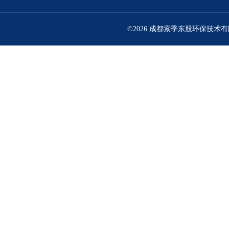
©2026 成都索季东股环保技术