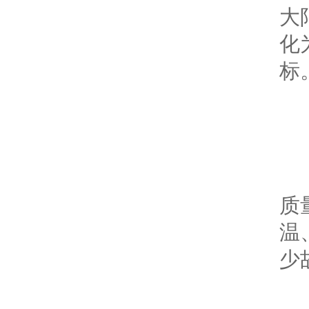
大
化
标
三
川
质
温
少