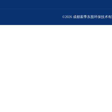
©2026 成都索季东股环保技术