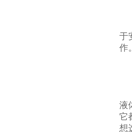
四
这
于
作
五
川
液
它
想