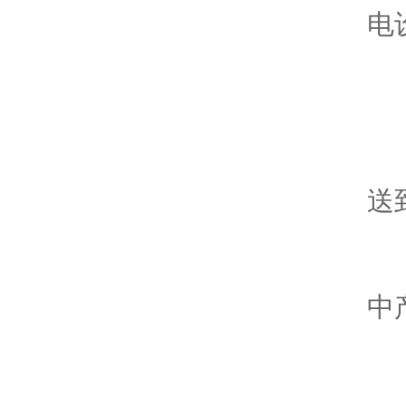
电
农
农
送
畜
中
环