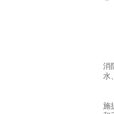
G
给
建
消
水
市
施