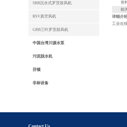
资
SRB沉水式罗茨鼓风机
相
RSV真空风机
详细介
工业在线
GRB三叶罗茨鼓风机
中国台湾川源水泵
污泥脱水机
芬顿
非标设备
Contact Us