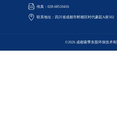
传真：028-68510416
联系地址：四川省成都市郫都区时代豪廷A座502
©2026 成都索季东股环保技术