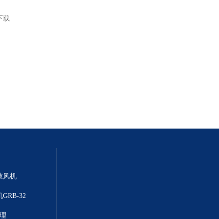
下载
鼓风机
GRB-32
代理