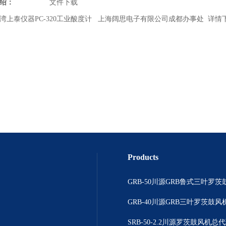
绍：
文件下载
湾上泰仪器PC-320工业酸度计 上海阔思电子有限公司成都办事处 详情
Products
GRB-50川源GRB鲁式三叶罗茨
GRB-40川源GRB三叶罗茨鼓风机
SRB-50-2.2川源罗茨鼓风机总