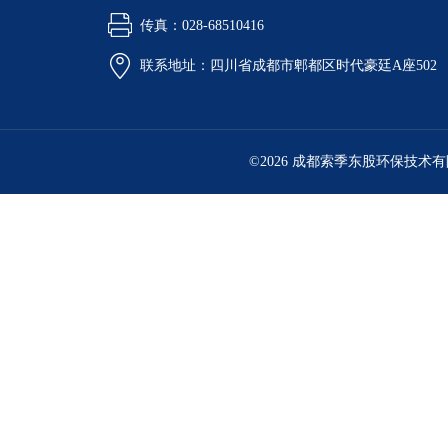
传真：028-68510416
联系地址：四川省成都市郫都区时代豪廷A座502
©2026 成都索季东股环保技术