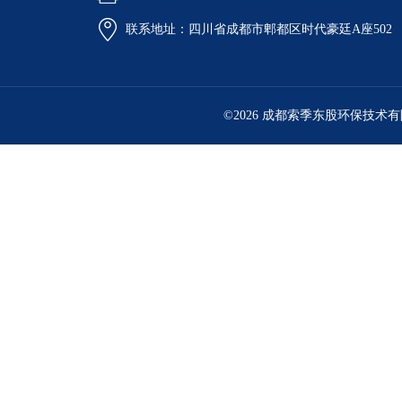
联系地址：四川省成都市郫都区时代豪廷A座502
©2026 成都索季东股环保技术