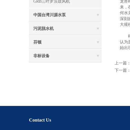
GRB三叶罗茨鼓风机
龙兽
来，
何水
中国台湾川源水泵
深刻
大规
污泥脱水机
科学
认为
芬顿
始出
非标设备
上一篇
下一篇
Contact Us