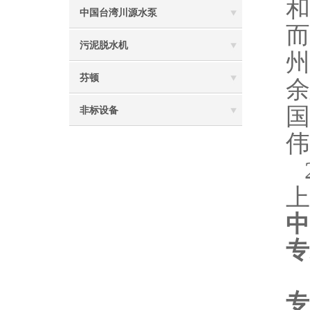
和
中国台湾川源水泵
而
污泥脱水机
州
芬顿
余
国
非标设备
伟
上
中
专
专