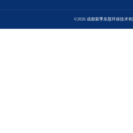
©2026 成都索季东股环保技术