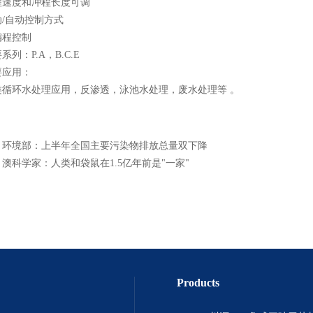
度和冲程长度可调
自动控制方式
程控制
：P.A，B.C.E
应用：
环水处理应用，反渗透，泳池水处理，废水处理等 。
：
环境部：上半年全国主要污染物排放总量双下降
：
澳科学家：人类和袋鼠在1.5亿年前是"一家"
Products