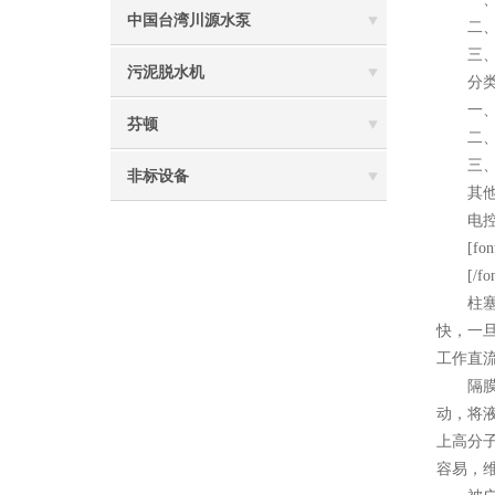
中国台湾川源水泵
二、
三、
污泥脱水机
分类三
一、
芬顿
二、
三、
非标设备
其他的
电控型
[font 
[/fo
柱塞泵
快，一
工作直
隔膜式
动，将
上高分
容易，