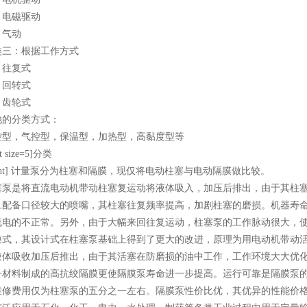
电磁驱动
气动
：根据工作方式
往复式
回转式
齿轮式
分类方式：
，气控型，保温型，加热型，高黏度型等
size=5]分类
nt] 计量泵分为柱塞和隔膜，现仅将电动柱塞与电动隔膜做比较。
是将直流电动机带动柱塞复运动将液体吸入，加压后排出，由于其柱塞
旦配备口径较大的喷嘴，其柱塞往复频率提高，加剧柱塞的磨损。机器寿
流电的不正常。另外，由于大幅来回往复运动，柱塞泵的工作脉动很大，
，其设计式在柱塞泵基础上得到了更大的改进，原理为用电动机带动活
液体吸收加压后推出，由于其活塞在防磨损的油中工作，工作环境大大优
子材料制成的高抗绞隔膜更使隔膜泵寿命进一步提高。运行可靠是隔膜泵
维修费用仅为柱塞泵的五分之一左右。隔膜泵性价比优，其优异的性能价