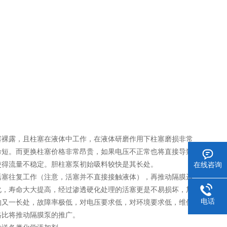
裸露，且柱塞在液体中工作，在液体研磨作用下柱塞磨损非常
命短。而更换柱塞价格非常昂贵，如果电压不正常也将直接导致
使得流量不稳定。胆柱塞泵初始吸料较快是其长处。
在线咨询
塞往复工作（注意，活塞并不直接接触液体），再推动隔膜运
化，寿命大大提高，经过渗透硬化处理的活塞更是不易损坏，加
电话
的又一长处，故障率极低，对电压要求低，对环境要求低，维修
格比将推动隔膜泵的推广。