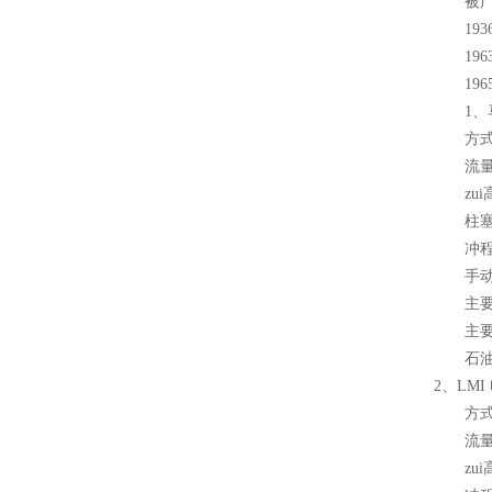
被广泛
1936
1963
1965
1、马
方式
流量 : 单
zui高压力
柱塞式 
冲程速
手动 
主要系列： 
主要
石油 &
2、LM
方式
流量 : 0
zui高压