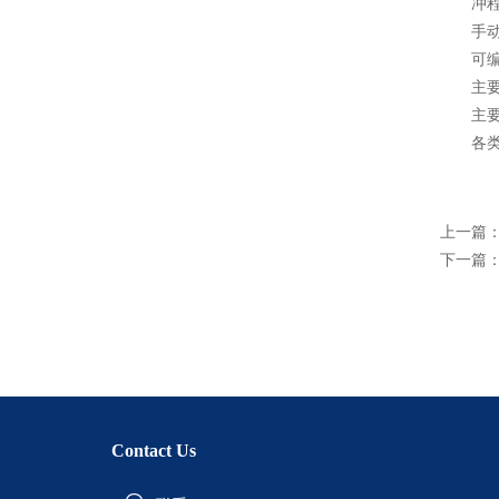
冲程速
手动/
可编
主要系列
主要
各类循
上一篇
下一篇
Contact Us