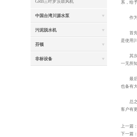
GRB三叶罗茨鼓风机
系，给
中国台湾川源水泵
作
污泥脱水机
首先，
是使用
芬顿
其次，
非标设备
一无所
最后，
也备有
总之
客户有
上一篇
下一篇