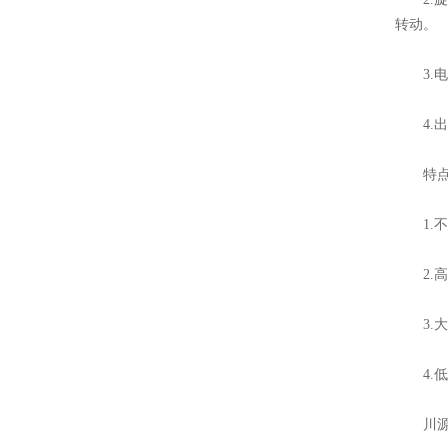
转动。
3.电
4.出
特点
1.不
2.高
3.大
4.低
川源C