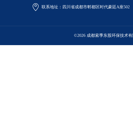
联系地址：四川省成都市郫都区时代豪廷A座502
©2026 成都索季东股环保技术