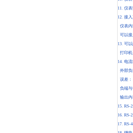
11. 
12. 接
仪表内部
可以接入
13. 可
打印机选
14. 电
外部负载
误差： 
负端与
输出内容
15. R
16. R
17. 
18. 继