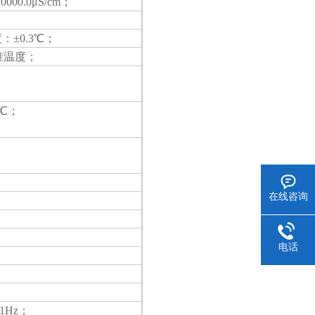
00.0
μ
S/cm
；
度：±0.3℃；
准温度；
5℃；
在线咨询
电话
±1Hz；