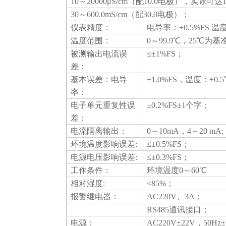
10
～20000
μ
S/cm
（配10.0电极），实际可达100
30
～600.0mS/cm（配30.0电极）；
仪表精度：
电导率：±0.5%FS 温
温度范围：
0～
99.9
℃
，25℃为基
被测输出电流误
≤±
1%FS；
差：
基本误差：电导
±
1.0%FS，温度：±0.
率：
电子单元重复性误
±
0.2%FS±1个字；
差：
电流隔离输出：
0～
10mA，4～20 mA;
环境温度影响误差
:
≤±
0.5%FS；
电源电压影响误差:
≤±0.3%FS；
工作条件：
环境温度0～60℃
相对湿度:
<85%
；
报警继电器：
AC220V
、3A；
RS485
通讯接口；
电源：
AC220V
±22V，50Hz