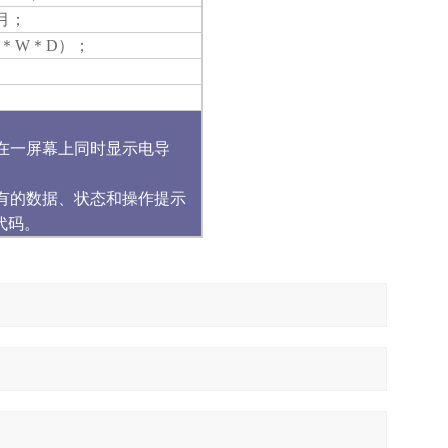
/月；
H＊W＊D）；
在一屏幕
上同时显示电导
有的数据、
状态和操作提示
代码。