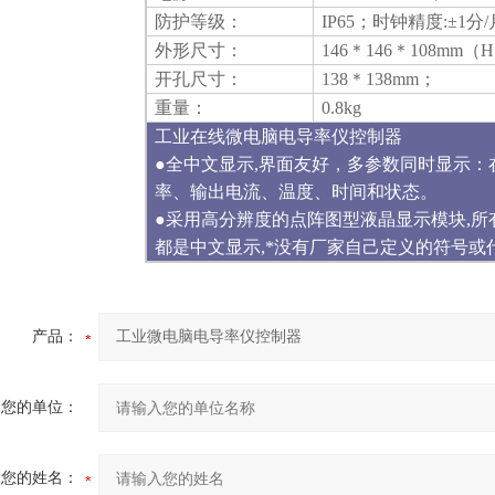
防护等级：
IP65
；时钟精度:±1分
外形尺寸：
146＊146＊108mm
（
开孔尺寸：
138＊138mm
；
重量：
0.8kg
工业在线微电脑电导率仪控制器
●
全中文显示
,
界面友好，多参数同时显示：
率、输出电流、温度、时间和状态。
●
采用高分辨度的点阵图型液晶显示模块
,
所
都是中文显示
,
*没有厂家自己定义
的符号或
产品：
您的单位：
您的姓名：