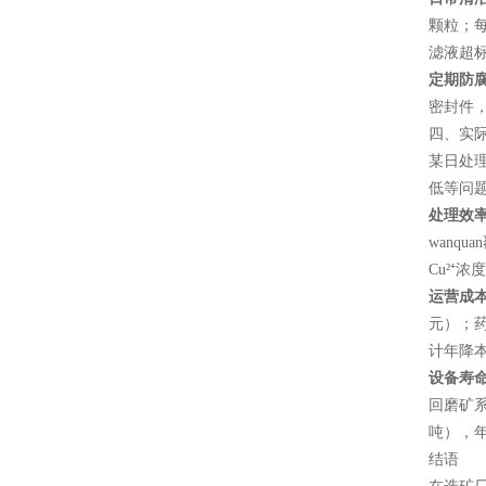
颗粒；每
滤液超
定期防
密封件，
四、实
某日处理
低等问题
处理效
wanqu
Cu²⁺浓
运营成
元）；药剂
计年降本
设备寿
回磨矿系
吨），年
结语