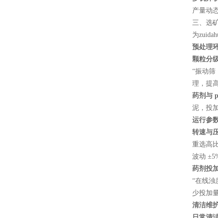
产量动态
三、选
为zui
预处理
颗粒分
“振动筛
理，提
药剂与 
泥，投加
运行参
转速与
重选高比
波动 ±5
药剂投
“在线浊
少投加
清洁维
日常清