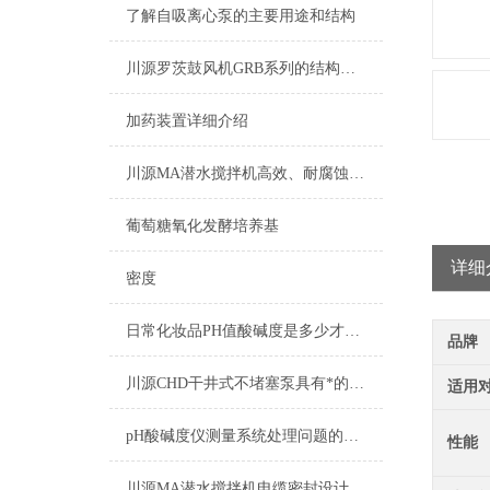
了解自吸离心泵的主要用途和结构
川源罗茨鼓风机GRB系列的结构特点及应用领域
加药装置详细介绍
川源MA潜水搅拌机高效、耐腐蚀的污水处理设备
葡萄糖氧化发酵培养基
详细
密度
日常化妆品PH值酸碱度是多少才能放心使用一览表
品牌
川源CHD干井式不堵塞泵具有*的自清洁能力
适用
pH酸碱度仪测量系统处理问题的常用方案方法
性能
川源MA潜水搅拌机电缆密封设计，排除了电缆漏水的隐患