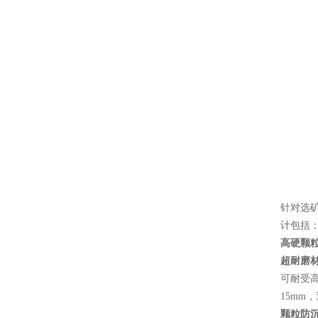
针对选矿
计包括
高硬颗
超耐磨
可耐受高
15mm
颗粒防