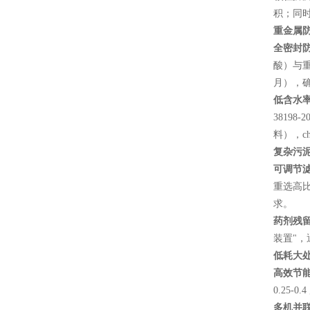
积；同时
重金属
全密封
酸）与重
月），
低含水
3819
料），c
复杂污
可调节
重选高比
求。
药剂残
装置"，
低耗大
高效节
0.25
多机并