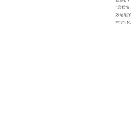
在选矿
“磨损快
效适配
zuiy