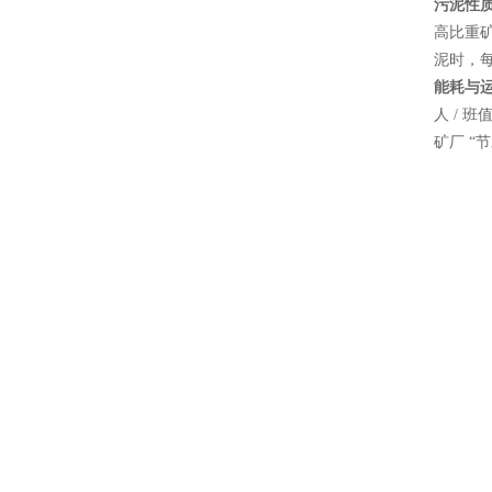
污泥性
高比重矿
泥时，每
能耗与
人 / 
矿厂 “