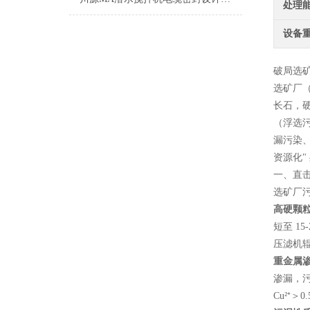
处理
设备
破局选
选矿厂
长石，硬
（浮选
漏污染、
资源化
一、直
选矿厂
高硬颗
短至 1
压滤机辊
重金属
渗漏，污
Cu²⁺＞0