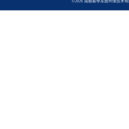
©2026 成都索季东股环保技术