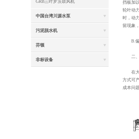
GRB三叶罗茨鼓风机
挡板加以
轮叶动
中国台湾川源水泵
时，动
留现象
污泥脱水机
B.偏
芬顿
二、侧
非标设备
在大型
方式可
成本问