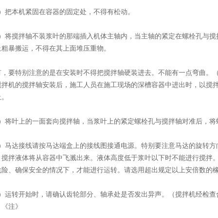
把本机紧固在容器的固定处，不得有松动。
将搅拌轴不装浆叶的那端插入机体主轴内，当主轴的紧定在螺栓孔与搅
止粗暴搬运，不得在其上面堆压重物。
要特别注意的是在安装时不得把搅拌轴硬装进去。不能有一点弯曲。（
搅拌机的搅拌轴安装后，施工人员在施工现场的深槽容器中进出时，以搅
止。
将叶上的一面套向搅拌轴，当浆叶上的紧定螺栓孔与搅拌轴对准后，将
马达接线请按马达端盒上的接线图接通电源。特别要注意马达的旋转方
，搅拌液体将从容器中飞溅出来。液体高度低于浆叶以下时不能进行搅拌
危险、确保安全的情况下，才能进行运转。请选用超出规定以上安倍数的
运转开始时，请确认齿轮部分、轴承处是否发出异声。（搅拌机经检查
）《注》