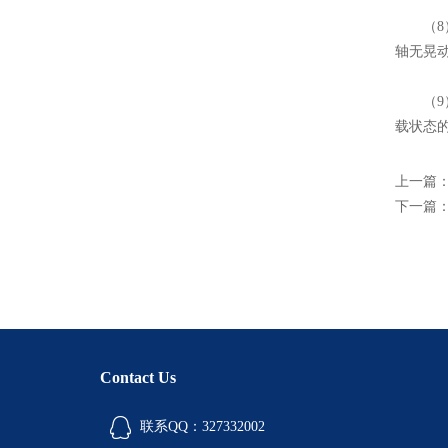
（8）
轴无晃
（9）
载状态
上一篇
下一篇
Contact Us
联系QQ：327332002