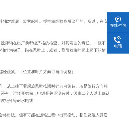
拌轴对准后，旋紧螺栓。搅拌轴经检查后出厂的。所以，在安
在线咨询
搅拌轴在出厂前都经严格的检查。对其弯曲的责任。一概不
电话
拌轴作为梯子，踏在浆叶上，或者，垂吊着浆叶爬上爬下的情
螺栓旋紧。（位置和叶片方向可自由调整）
向，从上往下看螺旋浆叶按顺时针方向旋转。若是旋转方向相
。还有，运转开始前，电源开关还没有时，须由二个人以上确认
橡皮绝缘等耐水电线。
合格出版。但有可能在运输过程中出现松动、损伤及混入其它