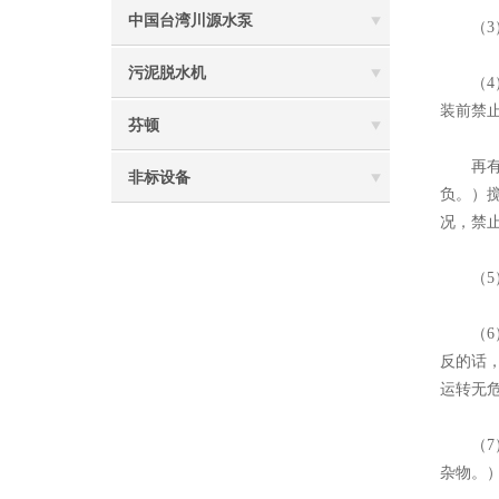
中国台湾川源水泵
（3）
污泥脱水机
（4）
装前禁
芬顿
再有，
非标设备
负。）
况，禁
（5）
（6）
反的话
运转无
（7）
杂物。