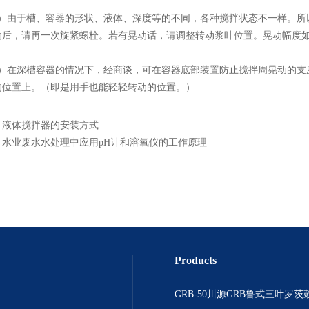
由于槽、容器的形状、液体、深度等的不同，各种搅拌状态不一样。所以
动后，请再一次旋紧螺栓。若有晃动话，请调整转动浆叶位置。晃动幅度
在深槽容器的情况下，经商谈，可在容器底部装置防止搅拌周晃动的支座
的位置上。（即是用手也能轻轻转动的位置。）
：
液体搅拌器的安装方式
：
水业废水水处理中应用pH计和溶氧仪的工作原理
Products
GRB-50川源GRB鲁式三叶罗茨