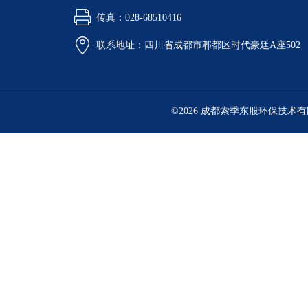
传真：028-68510416
联系地址：四川省成都市郫都区时代豪廷A座502
©2026 成都索季东股环保技术