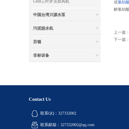
GRB三叶罗茨鼓风机
或
氯铂
解氯铂
中国台湾川源水泵
污泥脱水机
上一篇
下一篇
芬顿
非标设备
Contact Us
联系QQ：327332002
联系邮箱：327332002@qq.com