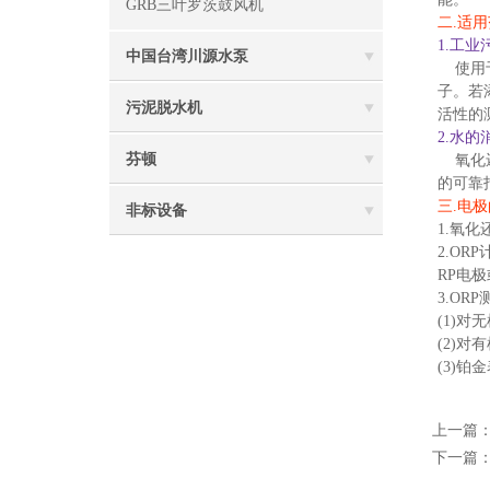
GRB三叶罗茨鼓风机
二.适
1.工业
中国台湾川源水泵
使用于
子。若
污泥脱水机
活性的
2.水
芬顿
氧化还
的可靠
三.电
非标设备
1.氧
2.OR
RP电
3.O
(1)对
(2)
(3)
上一篇
下一篇