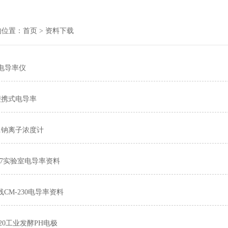
的位置：
首页
> 资料下载
01电导率仪
0便携式电导率
51钠离子浓度计
307实验室电导率资料
CM-230电导率资料
1820工业发酵PH电极