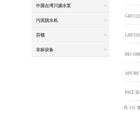
中国台湾川源水泵
GRT12
污泥脱水机
芬顿
GRT10
非标设备
RD-1
APUR
PH工
共 131