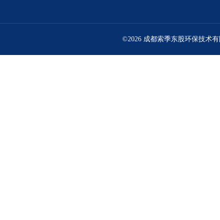
©2026 成都索季东股环保技术