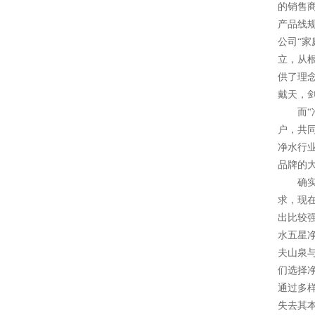
的销售
产品线
公司“家
立，从
供了理
戴天，
而“净
户，共
净水行
品牌的
确实，
求，现
出比较
水五星
夫山泉
们选择
通过多
失去其