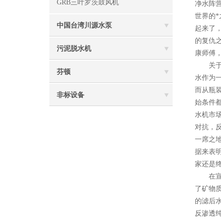
GRB三叶罗茨鼓风机
净水阵
世界的
中国台湾川源水泵
起来了
的复仇
污泥脱水机
康师傅
关于瓶
芬顿
水作为
而从瓶
非标设备
始条件
水机市
对抗，
一席之
据来表
家还是
在宣传
了矿物
的滤后
反渗透