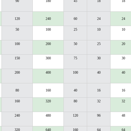
90
180
45
18
18
120
240
60
24
24
50
100
25
10
10
100
200
50
25
20
150
300
75
30
30
200
400
100
40
40
80
160
40
16
16
160
320
80
32
32
240
480
120
96
48
320
640
160
64
64