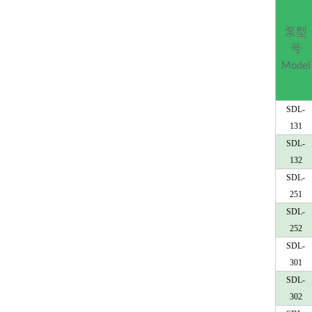
泵型
号
Model
SDL-
131
SDL-
132
SDL-
251
SDL-
252
SDL-
301
SDL-
302