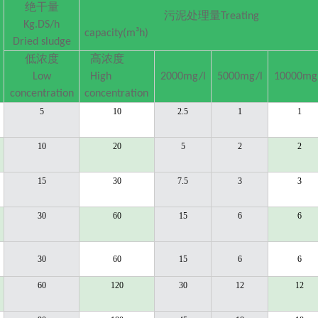
绝干
量
污泥处理
量
Treating
Kg.DS/h
capacity(m³h)
Dried sludge
低浓度
高浓度
Low
High
2000mg/l
5000mg/l
10000mg
concentration
concentration
5
10
2.5
1
1
10
20
5
2
2
15
30
7.5
3
3
30
60
15
6
6
30
60
15
6
6
60
120
30
12
12