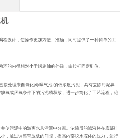
水机
编程设计，使操作更加方便、准确，同时提供了一种简单的工
动环的内径相对小于螺旋轴的外径，由拉杆固定到位。
直接处理来自氧化
沟
(
曝气
池
)
的低浓度污泥，具有去除污泥异
在缺氧或厌氧条件下的污泥磷释放，进一步简化了工艺流程，稳
转并使污泥中的游离水从污泥中分离。浓缩后的滤液将在底部排
减小，通过调整背压板的间隙，提高内部脱水腔体的压力，进行