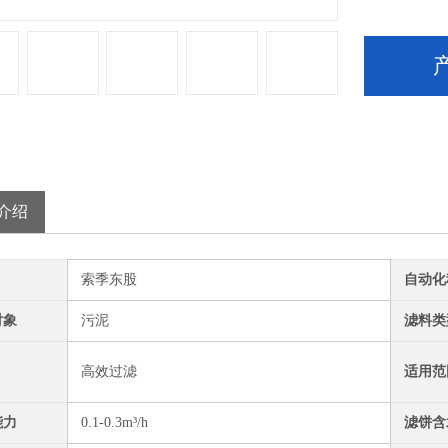
介绍
索季东股
自动化
对象
污泥
滤料类
高效过滤
适用范
能力
0.1-0.3m³/h
滤饼含