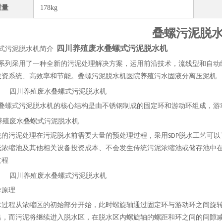
重量
178kg
叠螺污泥脱
四川养殖废水叠螺式污泥脱水机
螺式污泥脱水机简介
系列采用了一种全新的污泥处理解决方案，运用前沿技术，流线型和自动
投资系统、高效率和节能。
叠螺污泥脱水机医院养殖污水固液分离压泥机
叠螺式污泥脱水机的核心结构是由不锈钢制成的固定环和游动环组成，游
统的污泥处理在污泥脱水前需要大量的预处理过程，采
用
SD
P
脱水工艺可以
低浓缩池及其他相关设备投资成本、不会发生传统污泥浓缩池或储存池中
过程
作原理
水过程从浓缩区的初始部分开始，此时螺旋轴通过固定环与游动环之间旋
出，而污泥将继续进入脱水区，在脱水区内螺旋轴的螺距和环之间的间隙