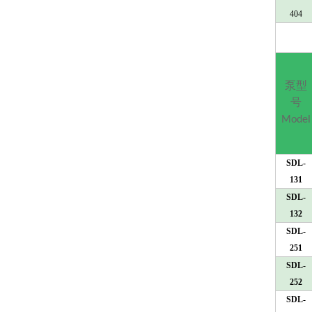
404
泵型
号
Model
SDL-
131
SDL-
132
SDL-
251
SDL-
252
SDL-