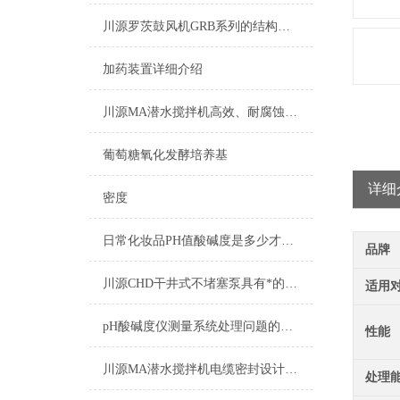
川源罗茨鼓风机GRB系列的结构特点及应用领域
加药装置详细介绍
川源MA潜水搅拌机高效、耐腐蚀的污水处理设备
葡萄糖氧化发酵培养基
详细
密度
日常化妆品PH值酸碱度是多少才能放心使用一览表
品牌
川源CHD干井式不堵塞泵具有*的自清洁能力
适用
pH酸碱度仪测量系统处理问题的常用方案方法
性能
川源MA潜水搅拌机电缆密封设计，排除了电缆漏水的隐患
处理