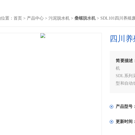
的位置：
首页
>
产品中心
>
污泥脱水机
>
叠螺脱水机
> SDL101四川养
四川养
简要描述
机
SDL系
型和自动
工艺、低
液分离压
产品型号
更新时间