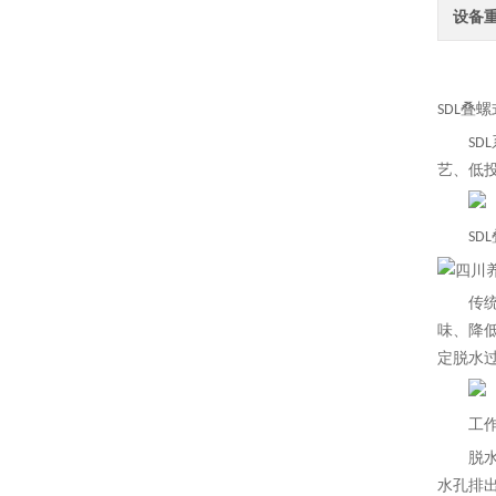
设备
SDL叠
SD
L
艺、低
SD
L
传
味、降
定脱水
工
脱
水孔排