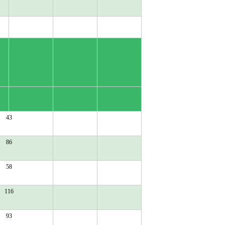
43
86
58
116
93