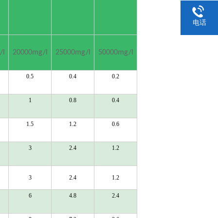
电话
/l
20000mg/l
25000mg/l
50000mg/l
0.5
0.4
0.2
1
0.8
0.4
1.5
1.2
0.6
3
2.4
1.2
3
2.4
1.2
6
4.8
2.4