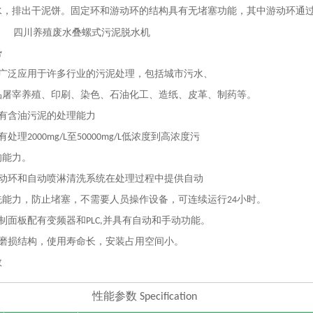
水，排出干泥饼。固定环和游动环的结构具有无堵塞功能，其中游动环通
势
广泛应用于许多行业的污泥处理，包括城市污水、
品屠宰养殖、印刷、染色、石油化工、造纸、皮革、制药等。
有含油污泥的处理能力
有处
理
2000mg/
L
至
50000mg/
L
低浓度到高浓度污
的能力。
动环和自动喷淋清洗系统在处理过程中提供自动
洗能力，防止堵塞，不需要人员操作设备，可连续运
行
2
4
小时。
制面板配有变频器
和
PLC
,
并具有自动和手动功能。
磨损结构，使用寿命长，安装占用空间小。
数
性能参
数
Specification