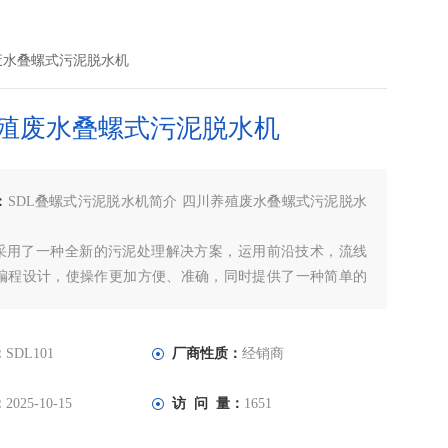
殖废水叠螺式污泥脱水机
殖废水叠螺式污泥脱水机
：
SDL叠螺式污泥脱水机简介 四川养殖废水叠螺式污泥脱水
列采用了一种全新的污泥处理解决方案，运用前沿技术，流线
编程设计，使操作更加方便、准确，同时提供了一种简单的
投资系统、高效率和节能。叠螺污泥脱水机医院养殖污水固
泥机
：
SDL101
厂商性质：
经销商
：
2025-10-15
访 问 量：
1651