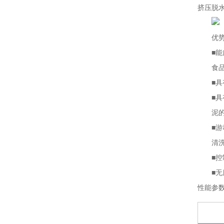
挤压脱
优
■
能
食
■
具
■
具
泥
■
游
清
■
控
■
无
性能参