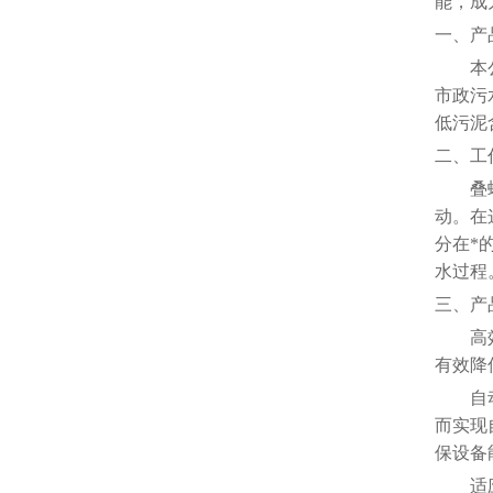
能，成
一、产
本
市政污
低污泥
二、工
叠
动。在
分在*
水过程
三、产
高
有效降
自
而实现
保设备
适