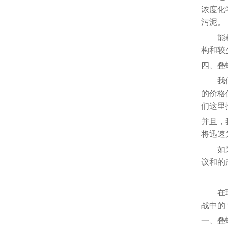
浓度化
污泥。
能
构和较
四、叠
我
的价格
们这里
并且，
将迅速
如
议和的
在
战中
的
一、叠