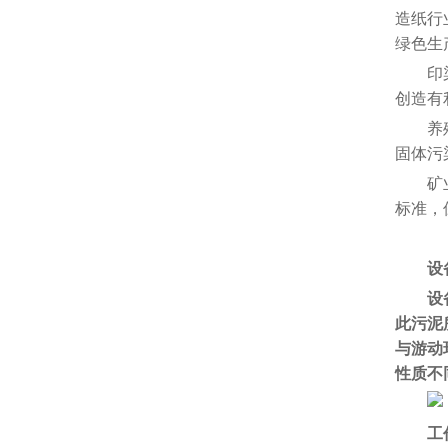
造纸行
绿色生
印
创造有
养
固体污
矿
标准，
设
设
此污泥
与游动
性质不
工