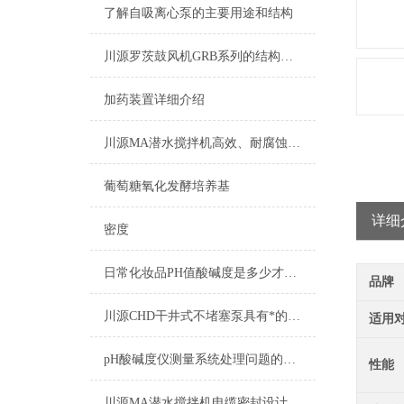
了解自吸离心泵的主要用途和结构
川源罗茨鼓风机GRB系列的结构特点及应用领域
加药装置详细介绍
川源MA潜水搅拌机高效、耐腐蚀的污水处理设备
葡萄糖氧化发酵培养基
详细
密度
日常化妆品PH值酸碱度是多少才能放心使用一览表
品牌
川源CHD干井式不堵塞泵具有*的自清洁能力
适用
pH酸碱度仪测量系统处理问题的常用方案方法
性能
川源MA潜水搅拌机电缆密封设计，排除了电缆漏水的隐患