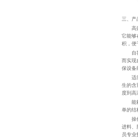
三、产
高
它能够
积，便
自
而实现
保设备
适
生的含
度到高
能
单的结
操
进料、
员专业