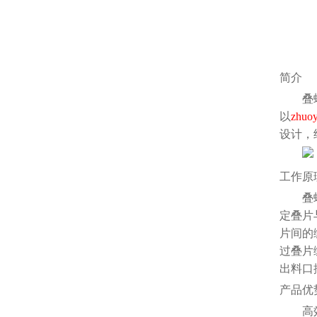
简介
叠
以
zhuo
设计，
工作原
叠
定叠片
片间的
过叠片
出料口
产品优
高