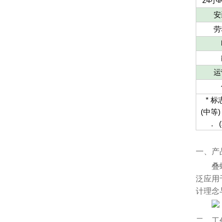
2
4
小
安
劳
运
*
标
(
中
等
.
(
一、产
叠
泛应用
计理念
二、工