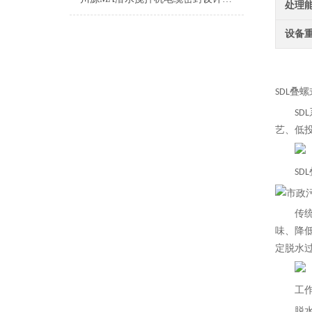
处理
设备
SDL叠
SD
L
艺、低
SD
L
传
味、降
定脱水
工
脱