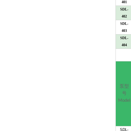
401
SDL-
402
SDL-
403
SDL-
404
泵型
号
Model
SDL-