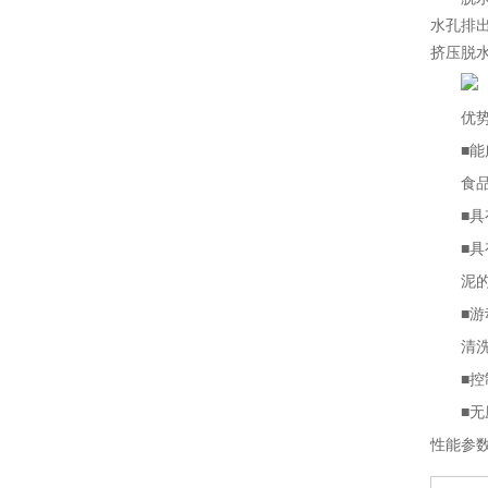
水孔排
挤压脱
优
■
能
食
■
具
■
具
泥
■
游
清
■
控
■
无
性能参