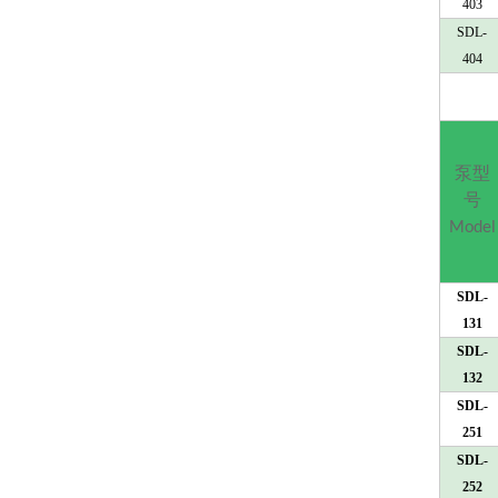
403
SDL-
404
泵型
号
Model
SDL-
131
SDL-
132
SDL-
251
SDL-
252