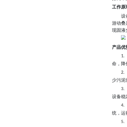
工作原
设
游动叠
现固液
产品优
1.
命，降
2.
少污泥
3.
设备稳
4.
统，运
5.