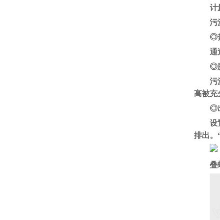
计
污
◎
通
◎
污
高被充
◎
设
排出
。
叠